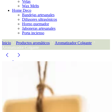
Velas
Wax Melts
Home Deco
Bandejas artesanales
Difusores ultrasónicos
Horno quemador
Jaboneras artesanales
Porta incienso
Inicio
Productos aromáticos
Aromatizador Colgante
Aromatizador Colgante