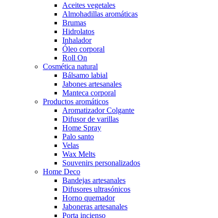
Aceites vegetales
Almohadillas aromáticas
Brumas
Hidrolatos
Inhalador
Óleo corporal
Roll On
Cosmética natural
Bálsamo labial
Jabones artesanales
Manteca corporal
Productos aromáticos
Aromatizador Colgante
Difusor de varillas
Home Spray
Palo santo
Velas
Wax Melts
Souvenirs personalizados
Home Deco
Bandejas artesanales
Difusores ultrasónicos
Horno quemador
Jaboneras artesanales
Porta incienso