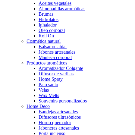
Aceites vegetales
Almohadillas aromáticas
Brumas
Hidrolatos
Inhalador
Óleo corporal
Roll On
Cosmética natural
Bálsamo labial
Jabones artesanales
Manteca corporal
Productos aromáticos
Aromatizador Colgante
Difusor de varillas
Home Spray
Palo santo
Velas
Wax Melts
Souvenirs personalizados
Home Deco
Bandejas artesanales
Difusores ultrasónicos
Horno quemador
Jaboneras artesanales
Porta incienso