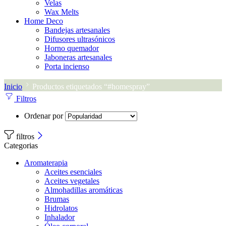
Velas
Wax Melts
Home Deco
Bandejas artesanales
Difusores ultrasónicos
Horno quemador
Jaboneras artesanales
Porta incienso
Inicio
Productos etiquetados “#homespray”
Filtros
Ordenar por
filtros
Categorias
Aromaterapia
Aceites esenciales
Aceites vegetales
Almohadillas aromáticas
Brumas
Hidrolatos
Inhalador