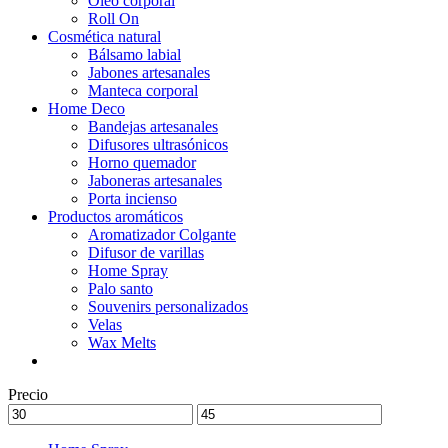
Óleo corporal
Roll On
Cosmética natural
Bálsamo labial
Jabones artesanales
Manteca corporal
Home Deco
Bandejas artesanales
Difusores ultrasónicos
Horno quemador
Jaboneras artesanales
Porta incienso
Productos aromáticos
Aromatizador Colgante
Difusor de varillas
Home Spray
Palo santo
Souvenirs personalizados
Velas
Wax Melts
Precio