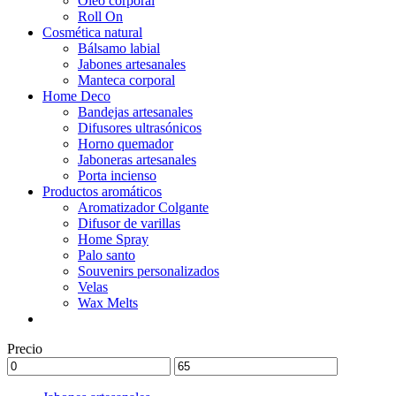
Óleo corporal
Roll On
Cosmética natural
Bálsamo labial
Jabones artesanales
Manteca corporal
Home Deco
Bandejas artesanales
Difusores ultrasónicos
Horno quemador
Jaboneras artesanales
Porta incienso
Productos aromáticos
Aromatizador Colgante
Difusor de varillas
Home Spray
Palo santo
Souvenirs personalizados
Velas
Wax Melts
Precio