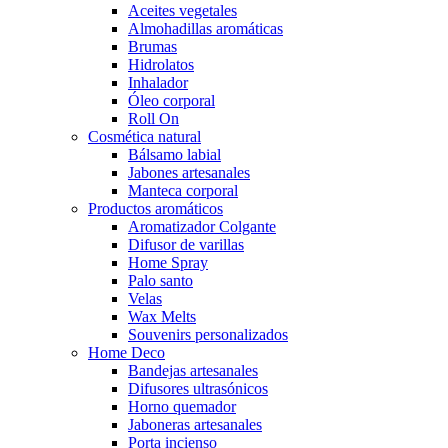
Aceites vegetales
Almohadillas aromáticas
Brumas
Hidrolatos
Inhalador
Óleo corporal
Roll On
Cosmética natural
Bálsamo labial
Jabones artesanales
Manteca corporal
Productos aromáticos
Aromatizador Colgante
Difusor de varillas
Home Spray
Palo santo
Velas
Wax Melts
Souvenirs personalizados
Home Deco
Bandejas artesanales
Difusores ultrasónicos
Horno quemador
Jaboneras artesanales
Porta incienso