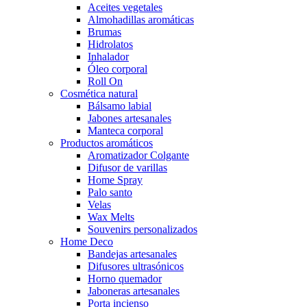
Aceites vegetales
Almohadillas aromáticas
Brumas
Hidrolatos
Inhalador
Óleo corporal
Roll On
Cosmética natural
Bálsamo labial
Jabones artesanales
Manteca corporal
Productos aromáticos
Aromatizador Colgante
Difusor de varillas
Home Spray
Palo santo
Velas
Wax Melts
Souvenirs personalizados
Home Deco
Bandejas artesanales
Difusores ultrasónicos
Horno quemador
Jaboneras artesanales
Porta incienso