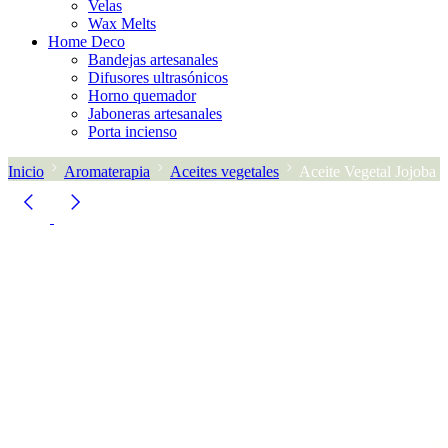
Velas
Wax Melts
Home Deco
Bandejas artesanales
Difusores ultrasónicos
Horno quemador
Jaboneras artesanales
Porta incienso
Inicio
Aromaterapia
Aceites vegetales
Aceite Vegetal Jojoba