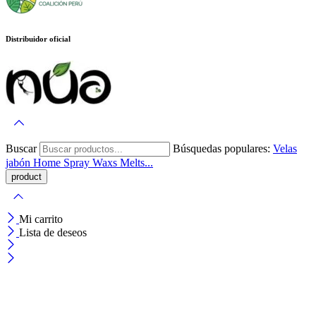
Distribuidor oficial
Buscar
Búsquedas populares:
Velas
jabón
Home Spray
Waxs Melts...
Mi carrito
Lista de deseos