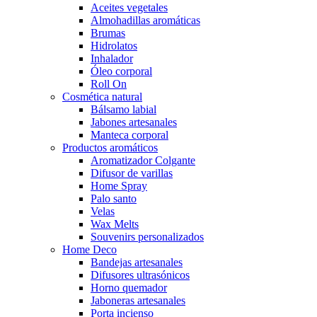
Aceites vegetales
Almohadillas aromáticas
Brumas
Hidrolatos
Inhalador
Óleo corporal
Roll On
Cosmética natural
Bálsamo labial
Jabones artesanales
Manteca corporal
Productos aromáticos
Aromatizador Colgante
Difusor de varillas
Home Spray
Palo santo
Velas
Wax Melts
Souvenirs personalizados
Home Deco
Bandejas artesanales
Difusores ultrasónicos
Horno quemador
Jaboneras artesanales
Porta incienso