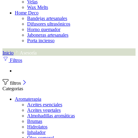
Velas
Wax Melts
Home Deco
Bandejas artesanales
Difusores ultrasónicos
Horno quemador
Jaboneras artesanales
Porta incienso
Inicio
Asesoría
Filtros
filtros
Categorias
Aromaterapia
Aceites esenciales
Aceites vegetales
Almohadillas aromáticas
Brumas
Hidrolatos
Inhalador
Óleo corporal