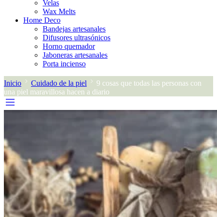
Velas
Wax Melts
Home Deco
Bandejas artesanales
Difusores ultrasónicos
Horno quemador
Jaboneras artesanales
Porta incienso
Inicio
Cuidado de la piel
9 cosas que todas las personas con
una piel maravillosa hacen a diario