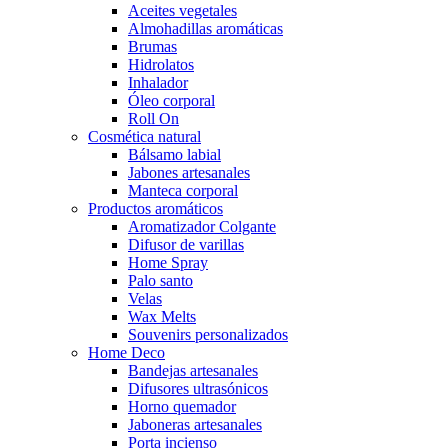
Aceites vegetales
Almohadillas aromáticas
Brumas
Hidrolatos
Inhalador
Óleo corporal
Roll On
Cosmética natural
Bálsamo labial
Jabones artesanales
Manteca corporal
Productos aromáticos
Aromatizador Colgante
Difusor de varillas
Home Spray
Palo santo
Velas
Wax Melts
Souvenirs personalizados
Home Deco
Bandejas artesanales
Difusores ultrasónicos
Horno quemador
Jaboneras artesanales
Porta incienso