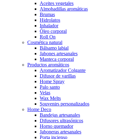
Aceites vegetales
Almohadillas aromáticas
Brumas
Hidrolatos
Inhalador
Óleo corporal
Roll On
Cosmética natural
Bálsamo labial
Jabones artesanales
Manteca corporal
Productos aromáticos
Aromatizador Colgante
Difusor de varillas
Home Spray
Palo santo
Velas
Wax Melts
Souvenirs personalizados
Home Deco
Bandejas artesanales
Difusores ultrasónicos
Horno quemador
Jaboneras artesanales
Porta incienso