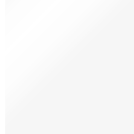
muchos casos un buen
descanso o
concentración. Hemos
pensado esta fórmula
que ayuda a abrir las
vías respiratorias,
brinda calma y purifica
el ambiente dándole un
aroma refrescante y
placentero.
Puedes colocar la
bruma sobre tu
almohada, sábanas,
pijama o en cualquier
ambiente.
Añadir al carrito