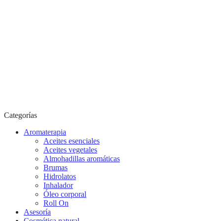
Categorías
Aromaterapia
Aceites esenciales
Aceites vegetales
Almohadillas aromáticas
Brumas
Hidrolatos
Inhalador
Óleo corporal
Roll On
Asesoría
Cosmética natural