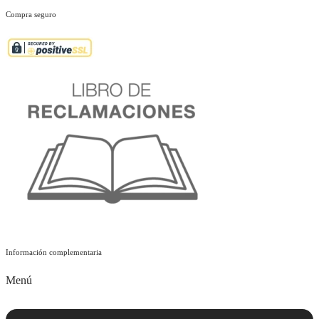
Compra seguro
Información complementaria
Menú