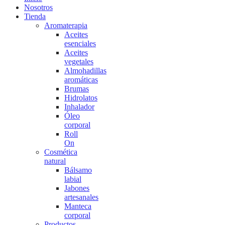
Nosotros
Tienda
Aromaterapia
Aceites
esenciales
Aceites
vegetales
Almohadillas
aromáticas
Brumas
Hidrolatos
Inhalador
Óleo
corporal
Roll
On
Cosmética
natural
Bálsamo
labial
Jabones
artesanales
Manteca
corporal
Productos