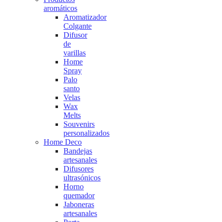
aromáticos
Aromatizador
Colgante
Difusor
de
varillas
Home
Spray
Palo
santo
Velas
Wax
Melts
Souvenirs
personalizados
Home Deco
Bandejas
artesanales
Difusores
ultrasónicos
Horno
quemador
Jaboneras
artesanales