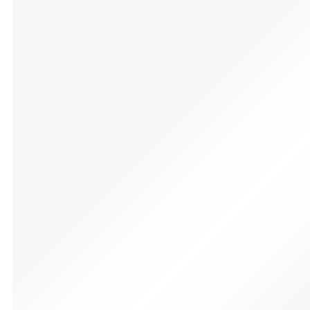
Bruma Descongestionante Fluidez
S/
50.00
La congestión nasal nos
impide una buena
respiración y en