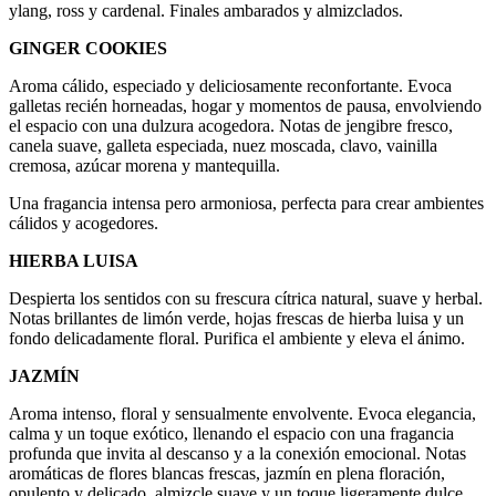
ylang, ross y cardenal. Finales ambarados y almizclados.
GINGER COOKIES
Aroma cálido, especiado y deliciosamente reconfortante. Evoca
galletas recién horneadas, hogar y momentos de pausa, envolviendo
el espacio con una dulzura acogedora. Notas de jengibre fresco,
canela suave, galleta especiada, nuez moscada, clavo, vainilla
cremosa, azúcar morena y mantequilla.
Una fragancia intensa pero armoniosa, perfecta para crear ambientes
cálidos y acogedores.
HIERBA LUISA
Despierta los sentidos con su frescura cítrica natural, suave y herbal.
Notas brillantes de limón verde, hojas frescas de hierba luisa y un
fondo delicadamente floral. Purifica el ambiente y eleva el ánimo.
JAZMÍN
Aroma intenso, floral y sensualmente envolvente. Evoca elegancia,
calma y un toque exótico, llenando el espacio con una fragancia
profunda que invita al descanso y a la conexión emocional. Notas
aromáticas de flores blancas frescas, jazmín en plena floración,
opulento y delicado, almizcle suave y un toque ligeramente dulce.