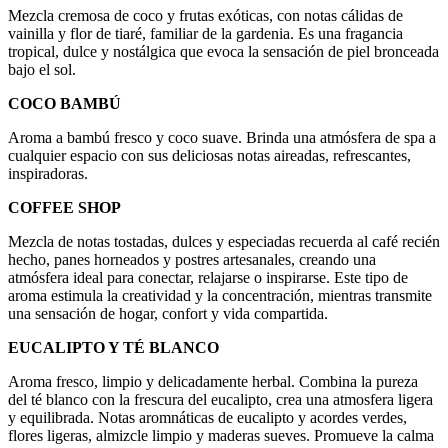
Mezcla cremosa de coco y frutas exóticas, con notas cálidas de
vainilla y flor de tiaré, familiar de la gardenia. Es una fragancia
tropical, dulce y nostálgica que evoca la sensación de piel bronceada
bajo el sol.
COCO BAMBÚ
Aroma a bambú fresco y coco suave. Brinda una atmósfera de spa a
cualquier espacio con sus deliciosas notas aireadas, refrescantes,
inspiradoras.
COFFEE SHOP
Mezcla de notas tostadas, dulces y especiadas recuerda al café recién
hecho, panes horneados y postres artesanales, creando una
atmósfera ideal para conectar, relajarse o inspirarse. Este tipo de
aroma estimula la creatividad y la concentración, mientras transmite
una sensación de hogar, confort y vida compartida.
EUCALIPTO Y TÉ BLANCO
Aroma fresco, limpio y delicadamente herbal. Combina la pureza
del té blanco con la frescura del eucalipto, crea una atmosfera ligera
y equilibrada. Notas aromnáticas de eucalipto y acordes verdes,
flores ligeras, almizcle limpio y maderas sueves. Promueve la calma