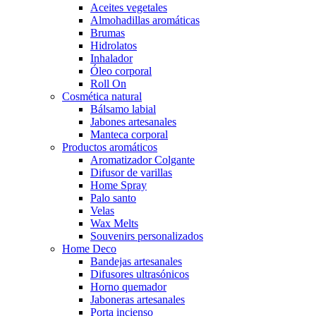
Aceites vegetales
Almohadillas aromáticas
Brumas
Hidrolatos
Inhalador
Óleo corporal
Roll On
Cosmética natural
Bálsamo labial
Jabones artesanales
Manteca corporal
Productos aromáticos
Aromatizador Colgante
Difusor de varillas
Home Spray
Palo santo
Velas
Wax Melts
Souvenirs personalizados
Home Deco
Bandejas artesanales
Difusores ultrasónicos
Horno quemador
Jaboneras artesanales
Porta incienso