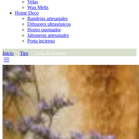
Velas
Wax Melts
Home Deco
Bandejas artesanales
Difusores ultrasónicos
Horno quemador
Jaboneras artesanales
Porta incienso
Inicio
Tips
Guía de Aromas