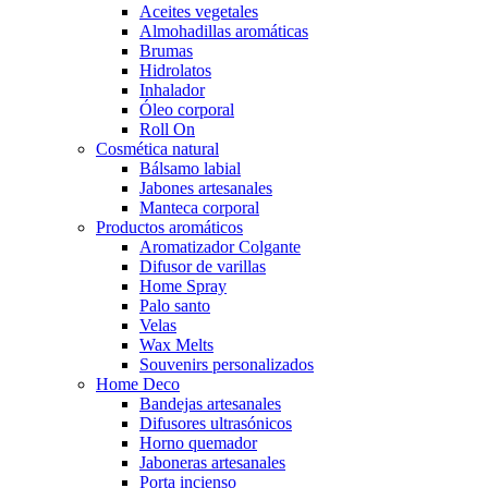
Aceites vegetales
Almohadillas aromáticas
Brumas
Hidrolatos
Inhalador
Óleo corporal
Roll On
Cosmética natural
Bálsamo labial
Jabones artesanales
Manteca corporal
Productos aromáticos
Aromatizador Colgante
Difusor de varillas
Home Spray
Palo santo
Velas
Wax Melts
Souvenirs personalizados
Home Deco
Bandejas artesanales
Difusores ultrasónicos
Horno quemador
Jaboneras artesanales
Porta incienso